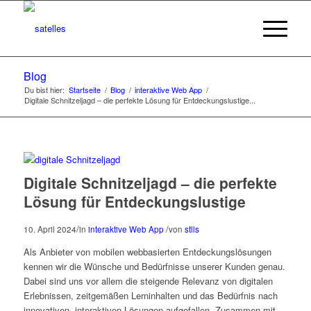
Blog
Du bist hier:
Startseite
/
Blog
/
interaktive Web App
/
Digitale Schnitzeljagd – die perfekte Lösung für Entdeckungslustige...
Digitale Schnitzeljagd – die perfekte
Lösung für Entdeckungslustige
/
/
10. April 2024
in
interaktive Web App
von
stlls
Als Anbieter von mobilen webbasierten Entdeckungslösungen
kennen wir die Wünsche und Bedürfnisse unserer Kunden genau.
Dabei sind uns vor allem die steigende Relevanz von digitalen
Erlebnissen, zeitgemäßen Lerninhalten und das Bedürfnis nach
innovativen, interaktiven Lösungen aufgefallen. Zusammen mit